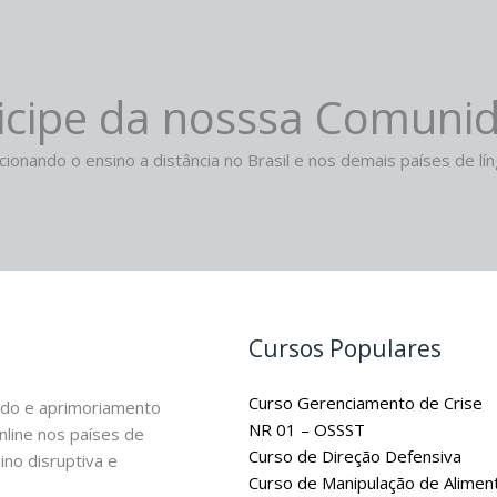
icipe da nosssa Comuni
ionando o ensino a distância no Brasil e nos demais países de lí
Cursos Populares
Curso Gerenciamento de Crise
ado e aprimoriamento
NR 01 – OSSST
nline nos países de
Curso de Direção Defensiva
no disruptiva e
Curso de Manipulação de Alimen