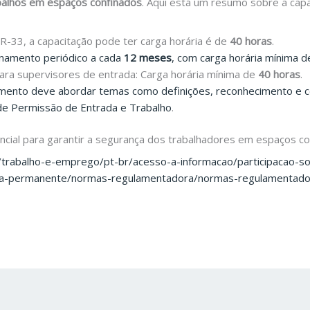
balhos em espaços confinados
. Aqui está um resumo sobre a cap
R-33, a capacitação pode ter carga horária é de
40 horas
.
inamento periódico a cada
12 meses
, com carga horária mínima 
ara supervisores de entrada: Carga horária mínima de
40 horas
.
amento deve abordar temas como definições, reconhecimento e c
e Permissão de Entrada e Trabalho
.
cial para garantir a segurança dos trabalhadores em espaços c
/trabalho-e-emprego/pt-br/acesso-a-informacao/participacao-so
taria-permanente/normas-regulamentadora/normas-regulamentad