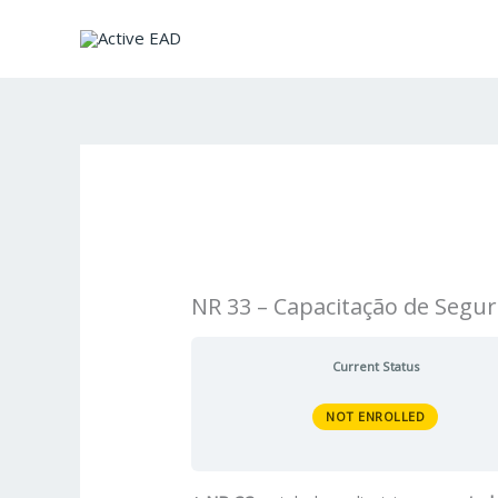
Skip
to
content
NR 33 – Capacitação de Segu
Current Status
NOT ENROLLED