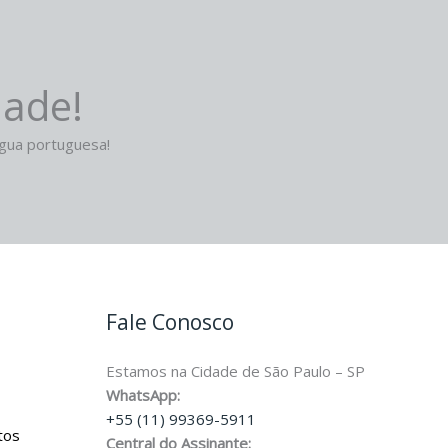
dade!
ngua portuguesa!
Fale Conosco
Estamos na Cidade de São Paulo – SP
WhatsApp:
+55 (11) 99369-5911
tos
Central do Assinante: