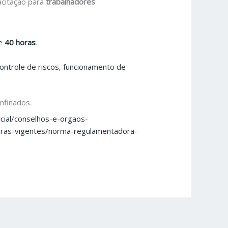
acitação para
trabalhadores
de
40 horas
.
ontrole de riscos, funcionamento de
onfinados.
cial/conselhos-e-orgaos-
oras-vigentes/norma-regulamentadora-